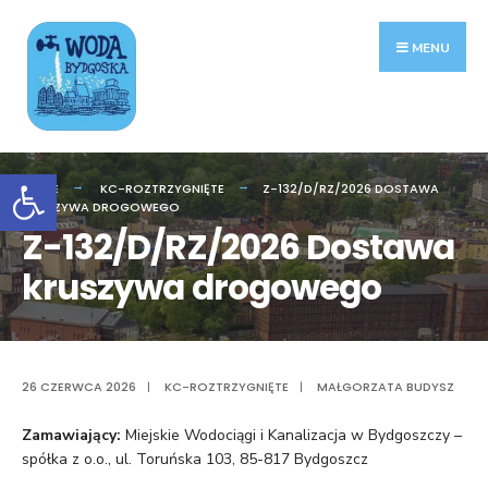
Search
Skip
for:
to
MENU
content
Otwórz pasek narzędzi
HOME
KC-ROZTRZYGNIĘTE
Z-132/D/RZ/2026 DOSTAWA
KRUSZYWA DROGOWEGO
Z-132/D/RZ/2026 Dostawa
kruszywa drogowego
26 CZERWCA 2026
|
KC-ROZTRZYGNIĘTE
|
MAŁGORZATA BUDYSZ
Zamawiający:
Miejskie Wodociągi i Kanalizacja w Bydgoszczy –
spółka z o.o., ul. Toruńska 103, 85-817 Bydgoszcz