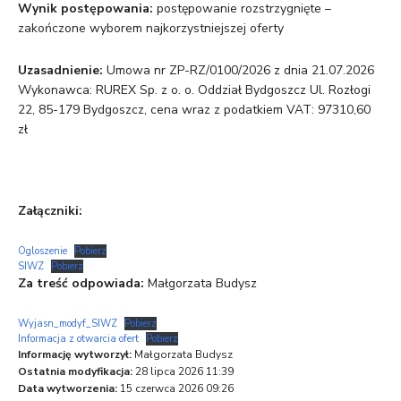
Wynik postępowania:
postępowanie rozstrzygnięte –
zakończone wyborem najkorzystniejszej oferty
Uzasadnienie:
Umowa nr ZP-RZ/0100/2026 z dnia 21.07.2026
Wykonawca: RUREX Sp. z o. o. Oddział Bydgoszcz Ul. Rozłogi
22, 85-179 Bydgoszcz, cena wraz z podatkiem VAT: 97310,60
zł
Załączniki:
Ogloszenie
Pobierz
SIWZ
Pobierz
Za treść odpowiada:
Małgorzata Budysz
Wyjasn_modyf_SIWZ
Pobierz
Informacja z otwarcia ofert
Pobierz
Informację wytworzył:
Małgorzata Budysz
Ostatnia modyfikacja:
28 lipca 2026 11:39
Data wytworzenia:
15 czerwca 2026 09:26