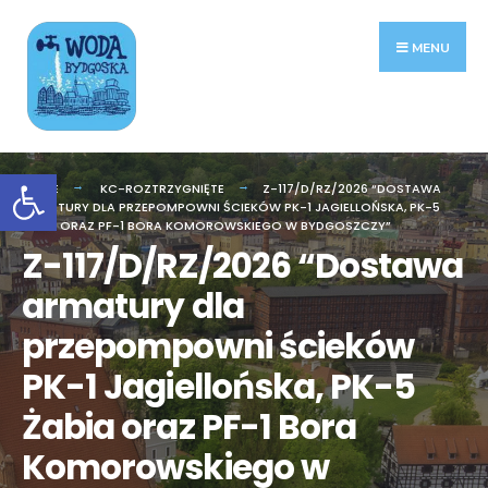
Search
Skip
for:
to
MENU
content
Otwórz pasek narzędzi
HOME
KC-ROZTRZYGNIĘTE
Z-117/D/RZ/2026 “DOSTAWA
ARMATURY DLA PRZEPOMPOWNI ŚCIEKÓW PK-1 JAGIELLOŃSKA, PK-5
ŻABIA ORAZ PF-1 BORA KOMOROWSKIEGO W BYDGOSZCZY”
Z-117/D/RZ/2026 “Dostawa
armatury dla
przepompowni ścieków
PK-1 Jagiellońska, PK-5
Żabia oraz PF-1 Bora
Komorowskiego w