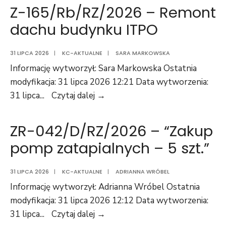
–
Kanalizacji
Z-165/Rb/RZ/2026 – Remont
“Dostawa
w
dachu budynku ITPO
urządzeń
Bydgoszczy
i
–
31 LIPCA 2026
|
KC-AKTUALNE
|
SARA MARKOWSKA
systemu
spółka
Informację wytworzył: Sara Markowska Ostatnia
gromadzenia
z
modyfikacja: 31 lipca 2026 12:21 Data wytworzenia:
danych
o.o.
Z-
31 lipca
...
Czytaj dalej →
pomiarowych”
na
165/Rb/RZ/2026
ul.
–
ZR-042/D/RZ/2026 – “Zakup
Toruńskiej
Remont
103
pomp zatapialnych – 5 szt.”
dachu
w
budynku
Bydgoszczy
31 LIPCA 2026
|
KC-AKTUALNE
|
ADRIANNA WRÓBEL
ITPO
–
Informację wytworzył: Adrianna Wróbel Ostatnia
w
modyfikacja: 31 lipca 2026 12:12 Data wytworzenia:
systemie
ZR-
31 lipca
...
Czytaj dalej →
zaprojektuj