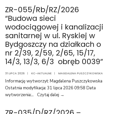
–
ZR-055/Rb/RZ/2026
“Świadczenie
“Budowa sieci
usługi
wodociągowej i kanalizacji
serwisowej
dla
sanitarnej w ul. Ryskiej w
systemu
Bydgoszczy na działkach o
sterowania
nr 2/39, 2/59, 2/65, 15/17,
i
14/3, 13/3, 6/3 obręb 0039”
nadzoru
w
instalacji
31 LIPCA 2026
|
KC-AKTUALNE
|
MAGDALENA PUSZCZYKOWSKA
spalarni
Informację wytworzył: Magdalena Puszczykowska
osadów
Ostatnia modyfikacja: 31 lipca 2026 09:58 Data
ściekowych,
ZR-
wytworzenia:
...
Czytaj dalej →
na
055/Rb/RZ/2026
terenie
“Budowa
ZR-035/D/RZ/2026 –