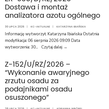
Oczyszczalni
sieci
Dostawa i montaż
ścieków
wodociągowej
analizatora azotu ogólnego
“Fordon”
i
w
kanalizacji
30 LIPCA 2026
|
KC-AKTUALNE
Bydgoszczy”
|
KATARZYNA IBIAŃSKA
sanitarnej
Informację wytworzył: Katarzyna Ibiańska Ostatnia
w
modyfikacja: 06 sierpnia 2026 09:09 Data
ul.
ZR-
wytworzenia: 30
...
Czytaj dalej →
Ryskiej
035/D/RZ/2026
w
–
Bydgoszczy
Z-152/U/RZ/2026 –
Dostawa
na
“Wykonanie awaryjnego
i
działkach
zrzutu osadu za
montaż
o
analizatora
nr
podajnikami osadu
azotu
2/39,
osuszonego”
ogólnego
2/59,
2/65,
28 LIPCA 2026
|
KC-AKTUALNE
|
ADRIANNA WRÓBEL