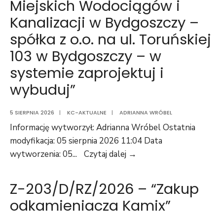
Miejskich Wodociągów i
Kanalizacji w Bydgoszczy –
spółka z o.o. na ul. Toruńskiej
103 w Bydgoszczy – w
systemie zaprojektuj i
wybuduj”
5 SIERPNIA 2026
|
KC-AKTUALNE
|
ADRIANNA WRÓBEL
Informację wytworzył: Adrianna Wróbel Ostatnia
modyfikacja: 05 sierpnia 2026 11:04 Data
ZR-
wytworzenia: 05
...
Czytaj dalej →
065/Rb/RZ/2026
–
Z-203/D/RZ/2026 – “Zakup
“Montaż
odkamieniacza Kamix”
instalacji
klimatyzacji