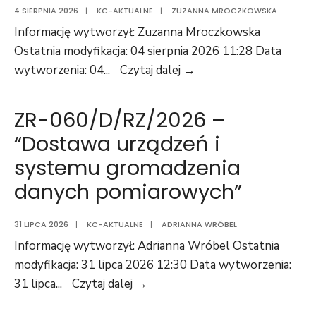
4 SIERPNIA 2026
|
KC-AKTUALNE
|
ZUZANNA MROCZKOWSKA
w
Informację wytworzył: Zuzanna Mroczkowska
pomieszczeniach
Ostatnia modyfikacja: 04 sierpnia 2026 11:28 Data
budynku
Z-
wytworzenia: 04
...
Czytaj dalej →
magazynowego,
203/D/RZ/2026
administracyjno
–
ZR-060/D/RZ/2026 –
–
“Zakup
warsztatowego
“Dostawa urządzeń i
odkamieniacza
oraz
systemu gromadzenia
Kamix”
Biura
danych pomiarowych”
Obsługi
Klienta
31 LIPCA 2026
|
KC-AKTUALNE
|
ADRIANNA WRÓBEL
w
Informację wytworzył: Adrianna Wróbel Ostatnia
siedzibie
modyfikacja: 31 lipca 2026 12:30 Data wytworzenia:
Miejskich
ZR-
31 lipca
...
Czytaj dalej →
Wodociągów
060/D/RZ/2026
i