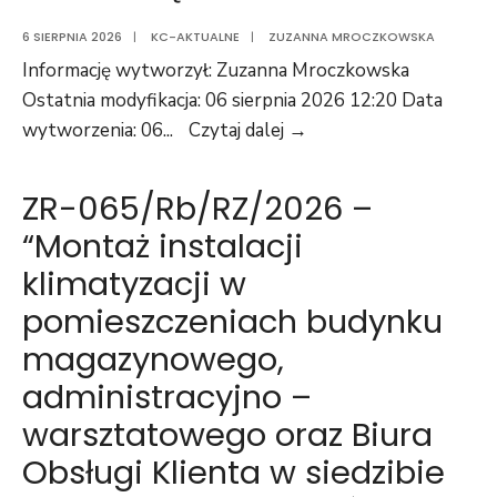
6 SIERPNIA 2026
|
KC-AKTUALNE
|
ZUZANNA MROCZKOWSKA
Informację wytworzył: Zuzanna Mroczkowska
Ostatnia modyfikacja: 06 sierpnia 2026 12:20 Data
Z-
wytworzenia: 06
...
Czytaj dalej →
190/D/RZ/2026
–
ZR-065/Rb/RZ/2026 –
“Dostawa
“Montaż instalacji
przenośnych
klimatyzacji w
urządzeń
pomiarowych
pomieszczeniach budynku
–
magazynowego,
przepływomierze
administracyjno –
ultradźwiękowe”
warsztatowego oraz Biura
Obsługi Klienta w siedzibie