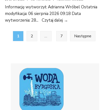
15/17,
Informację wytworzył: Adrianna Wróbel Ostatnia
14/3,
modyfikacja: 06 sierpnia 2026 09:18 Data
13/3,
Z-
wytworzenia: 28
...
Czytaj dalej →
6/3
152/U/RZ/2026
Stronicowanie
obręb
–
1
2
…
7
Następne
0039”
wpisów
“Wykonanie
awaryjnego
zrzutu
osadu
za
podajnikami
osadu
osuszonego”