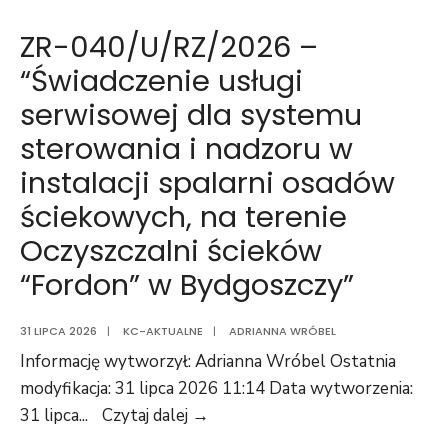
042/D/RZ/2026
i
–
ZR-040/U/RZ/2026 –
wybuduj”
“Zakup
“Świadczenie usługi
pomp
serwisowej dla systemu
zatapialnych
–
sterowania i nadzoru w
5
instalacji spalarni osadów
szt.”
ściekowych, na terenie
Oczyszczalni ścieków
“Fordon” w Bydgoszczy”
31 LIPCA 2026
|
KC-AKTUALNE
|
ADRIANNA WRÓBEL
Informację wytworzył: Adrianna Wróbel Ostatnia
modyfikacja: 31 lipca 2026 11:14 Data wytworzenia:
ZR-
31 lipca
...
Czytaj dalej →
040/U/RZ/2026