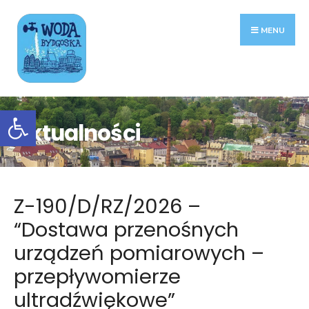
Search
Skip
for:
to
MENU
content
Otwórz pasek narzędzi
Aktualności
Z-190/D/RZ/2026 –
“Dostawa przenośnych
urządzeń pomiarowych –
przepływomierze
ultradźwiękowe”