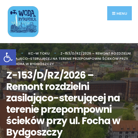
Search
Skip
for:
to
MENU
content
Otwórz pasek narzędzi
HOME
KC-W TOKU
Z-153/D/RZ/2026 – REMONT ROZDZIELNI
ZASILAJĄCO-STERUJĄCEJ NA TERENIE PRZEPOMPOWNI ŚCIEKÓW PRZY
UL. FOCHA W BYDGOSZCZY
Z-153/D/RZ/2026 –
Remont rozdzielni
zasilająco-sterującej na
terenie przepompowni
ścieków przy ul. Focha w
Bydgoszczy