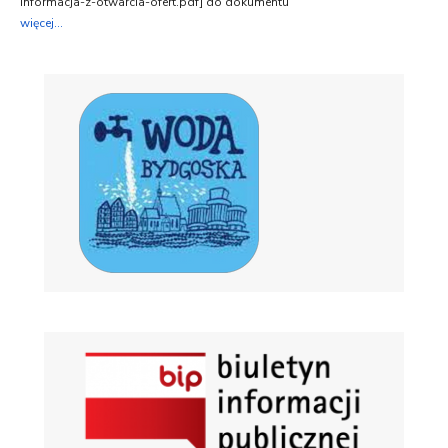
Informacja-z-otwarcia-ofert.pdf] do dokumentu
więcej...