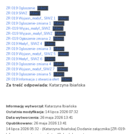
ZR 019 Ogloszenie
Pobierz
ZR 019 SIWZ
Pobierz
ZR 019 Wyjasn_modyf_ SIWZ 1
Pobierz
ZR 019 Ogloszenie-zmiana 1
Pobierz
ZR-019 Wyjas_modyf_SIWZ
Pobierz
ZR-019 Wyjasn_modyf_SIWZ
Pobierz
ZR-019 Ogłoszenie zmiana 2
Pobierz
ZR 019 Modyf_ SIWZ 4
Pobierz
ZR 019 Ogloszenie-zmiana 3
Pobierz
ZR 019 Wyjasn_modyf_ SIWZ 5
Pobierz
ZR 019 Modyf_ SIWZ 6
Pobierz
ZR 019 Ogloszenie-zmiana 4
Pobierz
ZR 019 Wyjasn_modyf_SIWZ 7
Pobierz
ZR 019 Ogloszenie-zmiana 5
Pobierz
ZR 019 Informacja z otwarcia ofert
Pobierz
Za treść odpowiada:
Katarzyna Ibiańska
Informację wytworzył:
Katarzyna Ibiańska
Ostatnia modyfikacja:
14 lipca 2026 07:32
Data wytworzenia:
26 maja 2026 13:41
Opublikowano:
26 maja 2026 13:41
14 lipca 2026 05:32 - (
Katarzyna Ibiańska
) Dodanie załącznika [ZR-019-