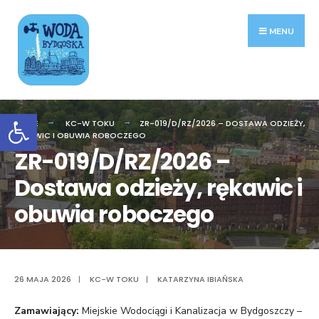
Search
Skip
for:
to
MENU
content
Otwórz pasek narzędzi
HOME
KC-W TOKU
ZR-019/D/RZ/2026 – DOSTAWA ODZIEŻY,
RĘKAWIC I OBUWIA ROBOCZEGO
ZR-019/D/RZ/2026 –
Dostawa odzieży, rękawic i
obuwia roboczego
26 MAJA 2026
|
KC-W TOKU
|
KATARZYNA IBIAŃSKA
Zamawiający:
Miejskie Wodociągi i Kanalizacja w Bydgoszczy –