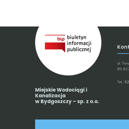
Kon
ul. To
85-81
Tel.:
52
Miejskie Wodociągi i
Kanalizacja
w Bydgoszczy – sp. z o.o.