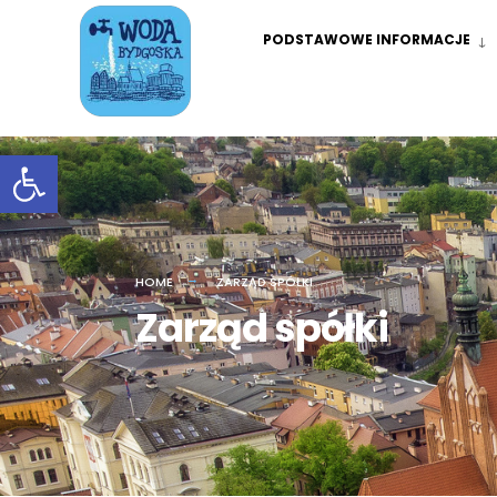
PODSTAWOWE INFORMACJE
Otwórz pasek narzędzi
HOME
ZARZĄD SPÓŁKI
Zarząd spółki