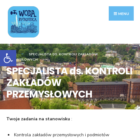
Search
Skip
for:
to
MENU
content
Otwórz pasek narzędzi
HOME
SPECJALISTA DS. KONTROLI ZAKŁADÓW
PRZEMYSŁOWYCH
SPECJALISTA ds. KONTROLI
ZAKŁADÓW
PRZEMYSŁOWYCH
Twoje zadania na stanowisku
:
Kontrola zakładów przemysłowych i podmiotów