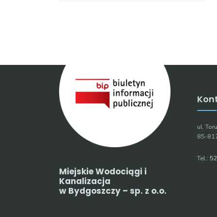
Kon
ul. To
85-81
Tel.:
52
Miejskie Wodociągi i
Kanalizacja
w Bydgoszczy – sp. z o.o.