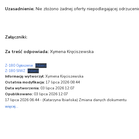
Uzasadnienie:
Nie złożono żadnej oferty niepodlegającej odrzuceni
Załączniki:
Za treść odpowiada:
Xymena Kręciszewska
Z-180 Ogłoszenie
Pobierz
Z-180 SIWZ
Pobierz
Informację wytworzył:
Xymena Kręciszewska
Ostatnia modyfikacja:
17 lipca 2026 08:44
Data wytworzenia:
03 lipca 2026 12:07
Opublikowano:
03 lipca 2026 12:07
17 lipca 2026 06:44 - (
Katarzyna Ibiańska
) Zmiana danych dokumentu
więcej...