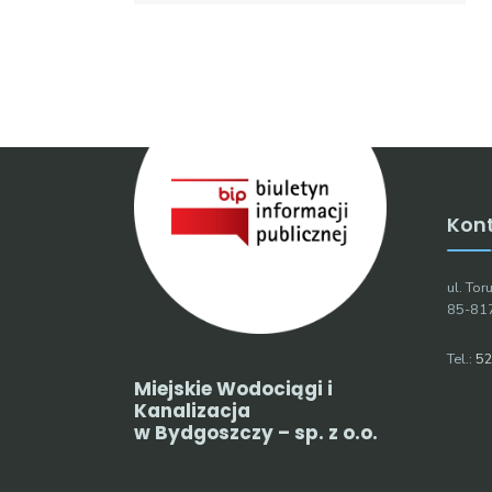
Kon
ul. To
85-81
Tel.:
52
Miejskie Wodociągi i
Kanalizacja
w Bydgoszczy – sp. z o.o.