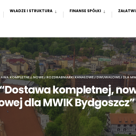
WŁADZE I STRUKTURA
FINANSE SPÓŁKI
ZAŁATWI
TAWA KOMPLETNEJ, NOWEJ ROZDRABNIARKI KANAŁOWEJ DWUWAŁOWEJ DLA MW
“Dostawa kompletnej, nowe
owej dla MWIK Bydgoszcz”