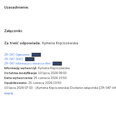
Uzasadnienie:
Załączniki:
Za treść odpowiada:
Xymena Kręciszewska
ZR-047 Ogłoszenie
Pobierz
ZR-047 SIWZ
Pobierz
ZR-047 Informacja z otwarcia ofert
Pobierz
Informację wytworzył:
Xymena Kręciszewska
Ostatnia modyfikacja:
10 lipca 2026 09:03
Data wytworzenia:
25 czerwca 2026 10:50
Opublikowano:
25 czerwca 2026 10:50
10 lipca 2026 07:03 - (
Xymena Kręciszewska
) Dodanie załącznika [ZR-047-In
więcej...